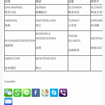
英國
挪威
波蘭
葡萄牙
SAN MARINO
SERBIA
SLOVAKIA
SLOVENIA
聖馬力諾
塞爾維亞
斯洛伐克
斯洛文尼亞
SWEDEN
SWITZERLAND
TURKEY
UKRAINE
瑞典
瑞士
土耳其
烏克蘭
BOSNAIA &
FAROE
HERZEGOVINA
GEORGIA
RUSSIANFEDERATION
ISLANDS
俄羅斯
波黑
格魯吉亞
法羅群島
GIBRALTAR
MONTENEGRO
直布羅陀
黑山
Capable: