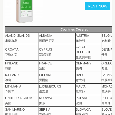
Countries Covered
ALAND ISLANDS
ALBANIA
AUSTRIA
BELGIU
奧蘭群島
阿爾巴尼亞
奧地利
比利時
CZECH
CROATIA
CYPRUS
DENMAR
REPUBLIC
克羅地亞
塞浦路斯
丹麥
捷克共和國
FINLAND
FRANCE
GERMANY
GREEC
芬蘭
法國
德國
希臘
ICELAND
IRELAND
ITALY
LATVIA
冰島
愛爾蘭
意大利
拉脫維亞
LITHUANIA
LUXEMBOURG
MALTA
MONAC
立陶宛
盧森堡
馬耳他
摩納哥
UNITED KINGDOM
NORWAY
POLAND
PORTUG
英國
挪威
波蘭
葡萄牙
SAN MARINO
SERBIA
SLOVAKIA
SLOVENI
聖馬力諾
塞爾維亞
斯洛伐克
斯洛文尼