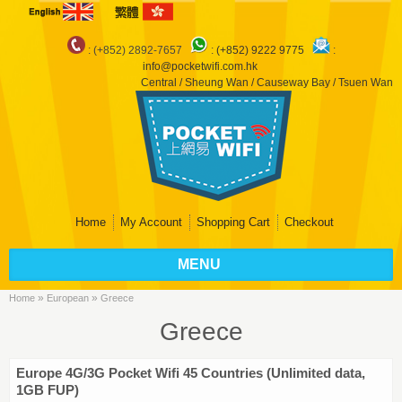
: (+852) 2892-7657
:
(+852) 9222 9775
:
info@pocketwifi.com.hk
Central / Sheung Wan / Causeway Bay / Tsuen Wan
Home
My Account
Shopping Cart
Checkout
MENU
»
»
Home
European
Greece
Greece
Europe 4G/3G Pocket Wifi 45 Countries (Unlimited data,
1GB FUP)