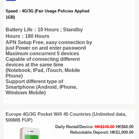
Speed：4G/3G
(Fair Usage Policies Applied
1GB)
Battery Life：10 Hours ; Standby
Hours：180 Hours
APN Setup Free, easy connection by
just Power on and enter password
Maximum concurrent 5 devices
Capable of connecting different
devices at the same time
(Notebook, iPad, iTouch, Mobile
Phone)
Support different type of
Smartphone (Android, iPhone,
Windows Mobile)
..
Europe 4G/3G Pocket Wifi 45 Countries (Unlimited data,
500MB FUP)
Daily Rental/Device:
HK$140.00
HK$60.00
Refundable Deposit: HK$1,000.00