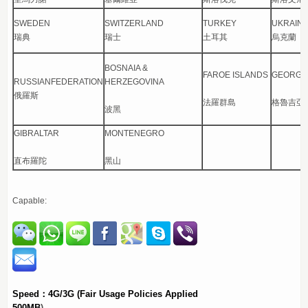
SWEDEN
SWITZERLAND
TURKEY
UKRAIN
瑞典
瑞士
土耳其
烏克蘭
BOSNAIA &
FAROE ISLANDS
GEORGI
RUSSIANFEDERATION
HERZEGOVINA
俄羅斯
法羅群島
格魯吉亞
波黑
GIBRALTAR
MONTENEGRO
直布羅陀
黑山
Capable:
Speed：4G/3G
(Fair Usage Policies Applied
500MB
)