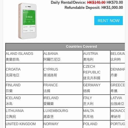
Daily Rental/Device:
HK$140.00
HK$70.00
Refundable Deposit: HK$1,000.00
Countries Covered
ALAND ISLANDS
ALBANIA
AUSTRIA
BELGIUM
奧蘭群島
阿爾巴尼亞
奧地利
比利時
CZECH
CROATIA
CYPRUS
DENMARK
REPUBLIC
克羅地亞
塞浦路斯
丹麥
捷克共和國
FINLAND
FRANCE
GERMANY
GREECE
芬蘭
法國
德國
希臘
ICELAND
IRELAND
ITALY
LATVIA
冰島
愛爾蘭
意大利
拉脫維亞
LITHUANIA
LUXEMBOURG
MALTA
MONACO
立陶宛
盧森堡
馬耳他
摩納哥
UNITED KINGDOM
NORWAY
POLAND
PORTUGA