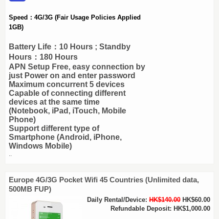
Speed：4G/3G
(Fair Usage Policies Applied
1GB)
Battery Life：10 Hours ; Standby
Hours：180 Hours
APN Setup Free, easy connection by
just Power on and enter password
Maximum concurrent 5 devices
Capable of connecting different
devices at the same time
(Notebook, iPad, iTouch, Mobile
Phone)
Support different type of
Smartphone (Android, iPhone,
Windows Mobile)
..
Europe 4G/3G Pocket Wifi 45 Countries (Unlimited data,
500MB FUP)
Daily Rental/Device:
HK$140.00
HK$60.00
Refundable Deposit: HK$1,000.00