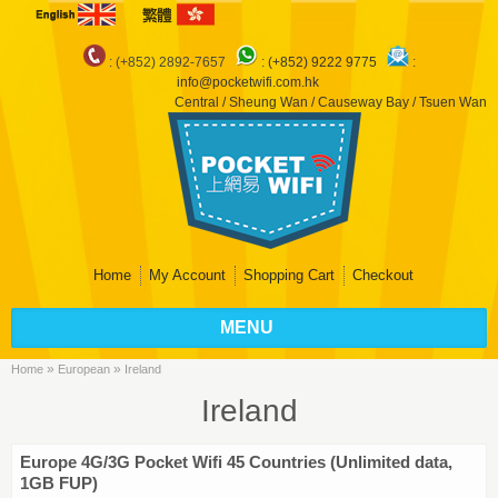
: (+852) 2892-7657
:
(+852) 9222 9775
:
info@pocketwifi.com.hk
Central / Sheung Wan / Causeway Bay / Tsuen Wan
Home
My Account
Shopping Cart
Checkout
MENU
»
»
Home
European
Ireland
Ireland
Europe 4G/3G Pocket Wifi 45 Countries (Unlimited data,
1GB FUP)