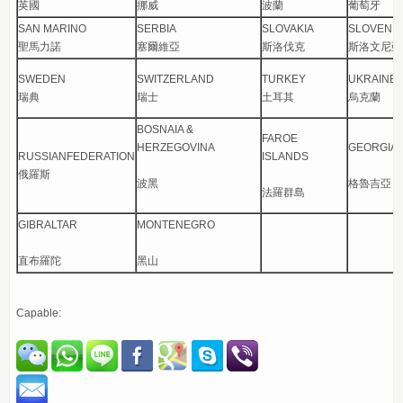
英國
挪威
波蘭
葡萄牙
SAN MARINO
SERBIA
SLOVAKIA
SLOVENIA
聖馬力諾
塞爾維亞
斯洛伐克
斯洛文尼亞
SWEDEN
SWITZERLAND
TURKEY
UKRAINE
瑞典
瑞士
土耳其
烏克蘭
BOSNAIA &
FAROE
HERZEGOVINA
GEORGIA
RUSSIANFEDERATION
ISLANDS
俄羅斯
波黑
格魯吉亞
法羅群島
GIBRALTAR
MONTENEGRO
直布羅陀
黑山
Capable: