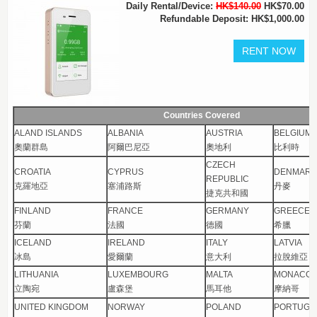
Daily Rental/Device:
HK$140.00
HK$70.00
Refundable Deposit: HK$1,000.00
Countries Covered
ALAND ISLANDS
ALBANIA
AUSTRIA
BELGIUM
奧蘭群島
阿爾巴尼亞
奧地利
比利時
CZECH
CROATIA
CYPRUS
DENMARK
REPUBLIC
克羅地亞
塞浦路斯
丹麥
捷克共和國
FINLAND
FRANCE
GERMANY
GREECE
芬蘭
法國
德國
希臘
ICELAND
IRELAND
ITALY
LATVIA
冰島
愛爾蘭
意大利
拉脫維亞
LITHUANIA
LUXEMBOURG
MALTA
MONACO
立陶宛
盧森堡
馬耳他
摩納哥
UNITED KINGDOM
NORWAY
POLAND
PORTUGA