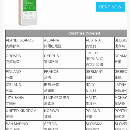
Countries Covered
ALAND ISLANDS
ALBANIA
AUSTRIA
BELGIU
奧蘭群島
阿爾巴尼亞
奧地利
比利時
CZECH
CROATIA
CYPRUS
DENMAR
REPUBLIC
克羅地亞
塞浦路斯
丹麥
捷克共和國
FINLAND
FRANCE
GERMANY
GREEC
芬蘭
法國
德國
希臘
ICELAND
IRELAND
ITALY
LATVIA
冰島
愛爾蘭
意大利
拉脫維亞
LITHUANIA
LUXEMBOURG
MALTA
MONAC
立陶宛
盧森堡
馬耳他
摩納哥
UNITED KINGDOM
NORWAY
POLAND
PORTUG
英國
挪威
波蘭
葡萄牙
SAN MARINO
SERBIA
SLOVAKIA
SLOVENI
聖馬力諾
塞爾維亞
斯洛伐克
斯洛文尼