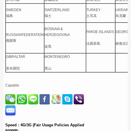
SWEDEN
SWITZERLAND
TURKEY
UKRAIN
瑞典
瑞士
土耳其
烏克蘭
BOSNAIA &
FAROE ISLANDS
GEORGI
RUSSIANFEDERATION
HERZEGOVINA
俄羅斯
法羅群島
格魯吉亞
波黑
GIBRALTAR
MONTENEGRO
直布羅陀
黑山
Capable:
Speed：4G/3G
(Fair Usage Policies Applied
500MB
)