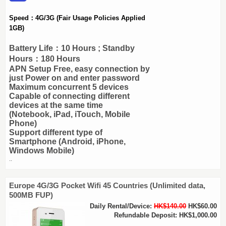
Speed：4G/3G
(Fair Usage Policies Applied
1GB)
Battery Life：10 Hours ; Standby
Hours：180 Hours
APN Setup Free, easy connection by
just Power on and enter password
Maximum concurrent 5 devices
Capable of connecting different
devices at the same time
(Notebook, iPad, iTouch, Mobile
Phone)
Support different type of
Smartphone (Android, iPhone,
Windows Mobile)
..
Europe 4G/3G Pocket Wifi 45 Countries (Unlimited data,
500MB FUP)
Daily Rental/Device:
HK$140.00
HK$60.00
Refundable Deposit: HK$1,000.00