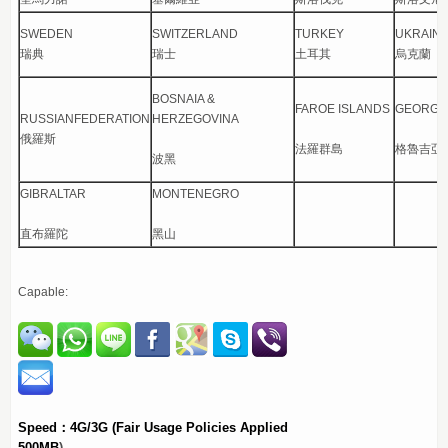
SWEDEN
SWITZERLAND
TURKEY
UKRAIN
瑞典
瑞士
土耳其
烏克蘭
BOSNAIA &
FAROE ISLANDS
GEORGI
RUSSIANFEDERATION
HERZEGOVINA
俄羅斯
法羅群島
格魯吉亞
波黑
GIBRALTAR
MONTENEGRO
直布羅陀
黑山
Capable:
Speed：4G/3G
(Fair Usage Policies Applied
500MB
)