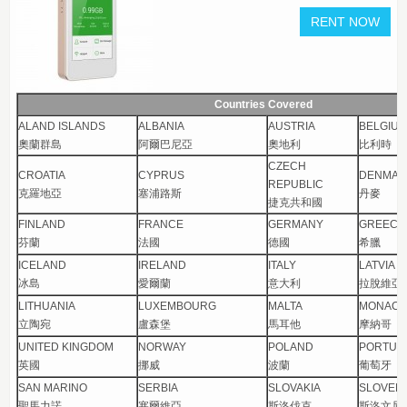
Countries Covered
ALAND ISLANDS
ALBANIA
AUSTRIA
BELGIU
奧蘭群島
阿爾巴尼亞
奧地利
比利時
CZECH
CROATIA
CYPRUS
DENMAR
REPUBLIC
克羅地亞
塞浦路斯
丹麥
捷克共和國
FINLAND
FRANCE
GERMANY
GREEC
芬蘭
法國
德國
希臘
ICELAND
IRELAND
ITALY
LATVIA
冰島
愛爾蘭
意大利
拉脫維亞
LITHUANIA
LUXEMBOURG
MALTA
MONAC
立陶宛
盧森堡
馬耳他
摩納哥
UNITED KINGDOM
NORWAY
POLAND
PORTUG
英國
挪威
波蘭
葡萄牙
SAN MARINO
SERBIA
SLOVAKIA
SLOVENI
聖馬力諾
塞爾維亞
斯洛伐克
斯洛文尼