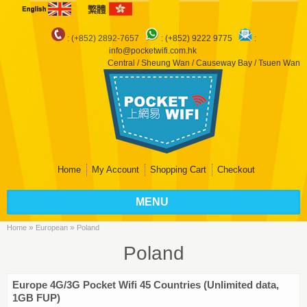
: (+852) 2892-7657
:
(+852) 9222 9775
:
info@pocketwifi.com.hk
Central / Sheung Wan / Causeway Bay / Tsuen Wan
Home
My Account
Shopping Cart
Checkout
MENU
»
»
Home
European
Poland
Poland
Europe 4G/3G Pocket Wifi 45 Countries (Unlimited data,
1GB FUP)