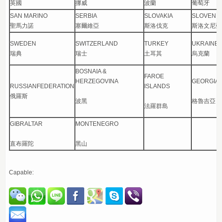
英國
挪威
波蘭
葡萄牙
SAN MARINO
SERBIA
SLOVAKIA
SLOVENIA
聖馬力諾
塞爾維亞
斯洛伐克
斯洛文尼亞
SWEDEN
SWITZERLAND
TURKEY
UKRAINE
瑞典
瑞士
土耳其
烏克蘭
BOSNAIA &
FAROE
HERZEGOVINA
GEORGIA
RUSSIANFEDERATION
ISLANDS
俄羅斯
波黑
格魯吉亞
法羅群島
GIBRALTAR
MONTENEGRO
直布羅陀
黑山
Capable: