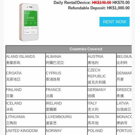
Daily Rental/Device:
HK$140.00
HK$70.00
Refundable Deposit: HK$1,000.00
Countries Covered
ALAND ISLANDS
ALBANIA
AUSTRIA
BELGIUM
奧蘭群島
阿爾巴尼亞
奧地利
比利時
CZECH
CROATIA
CYPRUS
DENMARK
REPUBLIC
克羅地亞
塞浦路斯
丹麥
捷克共和國
FINLAND
FRANCE
GERMANY
GREECE
芬蘭
法國
德國
希臘
ICELAND
IRELAND
ITALY
LATVIA
冰島
愛爾蘭
意大利
拉脫維亞
LITHUANIA
LUXEMBOURG
MALTA
MONACO
立陶宛
盧森堡
馬耳他
摩納哥
UNITED KINGDOM
NORWAY
POLAND
PORTUGA