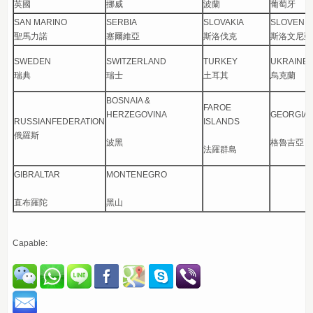
英國
挪威
波蘭
葡萄牙
SAN MARINO
SERBIA
SLOVAKIA
SLOVENIA
聖馬力諾
塞爾維亞
斯洛伐克
斯洛文尼亞
SWEDEN
SWITZERLAND
TURKEY
UKRAINE
瑞典
瑞士
土耳其
烏克蘭
BOSNAIA &
FAROE
HERZEGOVINA
GEORGIA
RUSSIANFEDERATION
ISLANDS
俄羅斯
波黑
格魯吉亞
法羅群島
GIBRALTAR
MONTENEGRO
直布羅陀
黑山
Capable: