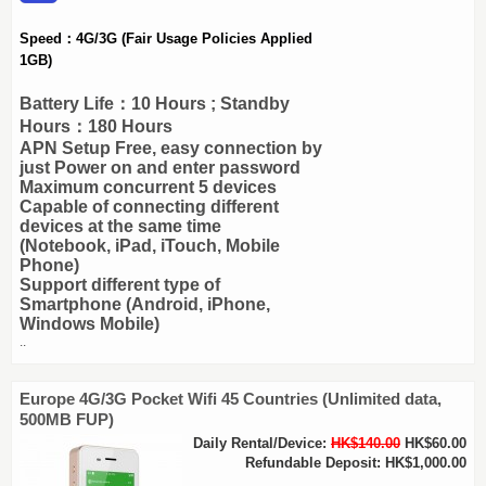
Speed：4G/3G
(Fair Usage Policies Applied
1GB)
Battery Life：10 Hours ; Standby
Hours：180 Hours
APN Setup Free, easy connection by
just Power on and enter password
Maximum concurrent 5 devices
Capable of connecting different
devices at the same time
(Notebook, iPad, iTouch, Mobile
Phone)
Support different type of
Smartphone (Android, iPhone,
Windows Mobile)
..
Europe 4G/3G Pocket Wifi 45 Countries (Unlimited data,
500MB FUP)
Daily Rental/Device:
HK$140.00
HK$60.00
Refundable Deposit: HK$1,000.00