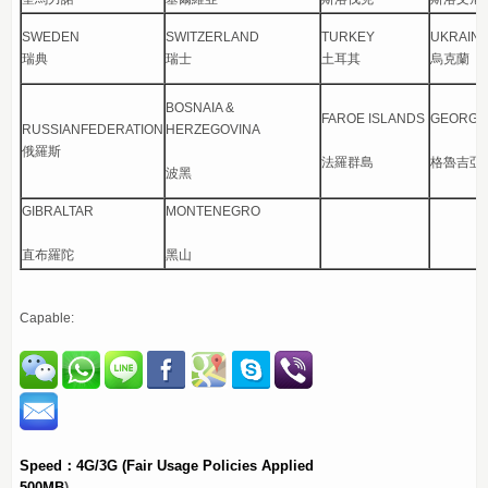
SWEDEN
SWITZERLAND
TURKEY
UKRAIN
瑞典
瑞士
土耳其
烏克蘭
BOSNAIA &
FAROE ISLANDS
GEORGI
RUSSIANFEDERATION
HERZEGOVINA
俄羅斯
法羅群島
格魯吉亞
波黑
GIBRALTAR
MONTENEGRO
直布羅陀
黑山
Capable:
Speed：4G/3G
(Fair Usage Policies Applied
500MB
)