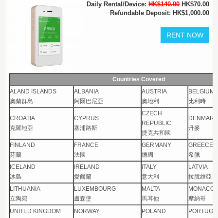
Daily Rental/Device:
HK$140.00
HK$70.00
Refundable Deposit: HK$1,000.00
Countries Covered
ALAND ISLANDS
ALBANIA
AUSTRIA
BELGIUM
奧蘭群島
阿爾巴尼亞
奧地利
比利時
CZECH
CROATIA
CYPRUS
DENMARK
REPUBLIC
克羅地亞
塞浦路斯
丹麥
捷克共和國
FINLAND
FRANCE
GERMANY
GREECE
芬蘭
法國
德國
希臘
ICELAND
IRELAND
ITALY
LATVIA
冰島
愛爾蘭
意大利
拉脫維亞
LITHUANIA
LUXEMBOURG
MALTA
MONACO
立陶宛
盧森堡
馬耳他
摩納哥
UNITED KINGDOM
NORWAY
POLAND
PORTUGA