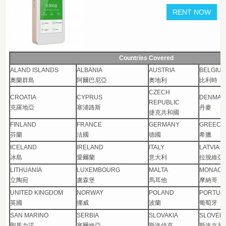
Countries Covered
ALAND ISLANDS
ALBANIA
AUSTRIA
BELGIU
奧蘭群島
阿爾巴尼亞
奧地利
比利時
CZECH
CROATIA
CYPRUS
DENMAR
REPUBLIC
克羅地亞
塞浦路斯
丹麥
捷克共和國
FINLAND
FRANCE
GERMANY
GREEC
芬蘭
法國
德國
希臘
ICELAND
IRELAND
ITALY
LATVIA
冰島
愛爾蘭
意大利
拉脫維亞
LITHUANIA
LUXEMBOURG
MALTA
MONAC
立陶宛
盧森堡
馬耳他
摩納哥
UNITED KINGDOM
NORWAY
POLAND
PORTUG
英國
挪威
波蘭
葡萄牙
SAN MARINO
SERBIA
SLOVAKIA
SLOVENI
聖馬力諾
塞爾維亞
斯洛伐克
斯洛文尼