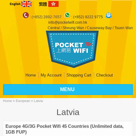
: (+852) 2892-7657
:
(+852) 9222 9775
:
info@pocketwifi.com.hk
Central / Sheung Wan / Causeway Bay / Tsuen Wan
Home
My Account
Shopping Cart
Checkout
MENU
»
»
Home
European
Latvia
Latvia
Europe 4G/3G Pocket Wifi 45 Countries (Unlimited data,
1GB FUP)