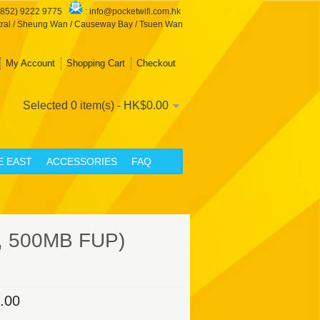
+852) 9222 9775
:
info@pocketwifi.com.hk
ral / Sheung Wan / Causeway Bay / Tsuen Wan
My Account
Shopping Cart
Checkout
Selected 0 item(s) - HK$0.00
E EAST
ACCESSORIES
FAQ
a, 500MB FUP)
.00