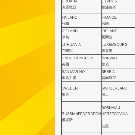
CROATIA
CYPRUS
克羅地亞
塞浦路斯
FINLAND
FRANCE
芬蘭
法國
ICELAND
IRELAND
冰島
愛爾蘭
LITHUANIA
LUXEMBOURG
立陶宛
盧森堡
UNITED KINGDOM
NORWAY
英國
挪威
SAN MARINO
SERBIA
聖馬力諾
塞爾維亞
SWEDEN
SWITZERLAND
瑞典
瑞士
BOSNAIA &
RUSSIANFEDERATION
HERZEGOVINA
俄羅斯
波黑