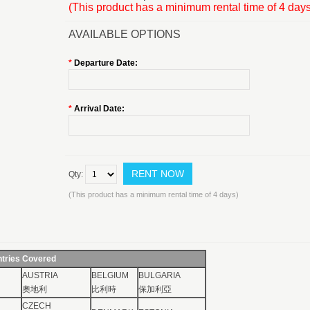
(This product has a minimum rental time of 4 days
AVAILABLE OPTIONS
*
Departure Date:
*
Arrival Date:
Qty:
(This product has a minimum rental time of 4 days)
tries Covered
AUSTRIA
BELGIUM
BULGARIA
奧地利
比利時
保加利亞
CZECH