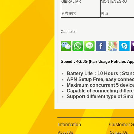
GIBRALTAR
MONTENEGRO
直布羅陀
黑山
Capable:
Speed：4G/3G
(Fair Usage Policies Ap
Battery Life：10 Hours ; St
APN Setup Free, easy connec
Maximum concurrent 5 devic
Capable of connecting differe
Support different type of Sm
Information
Customer S
About Us
Contact Us