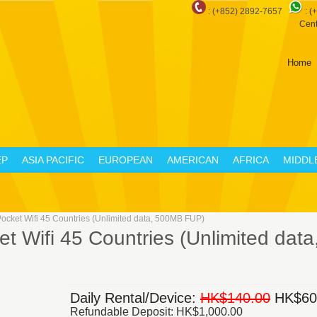
: (+852) 2892-7657
:
(
Cent
Home
EP
ASIA PACIFIC
EUROPEAN
AMERICAN
AFRICA
MIDDL
cket Wifi 45 Countries (Unlimited data, 500MB FUP)
t Wifi 45 Countries (Unlimited dat
Daily Rental/Device:
HK$140.00
HK$60
Refundable Deposit: HK$1,000.00