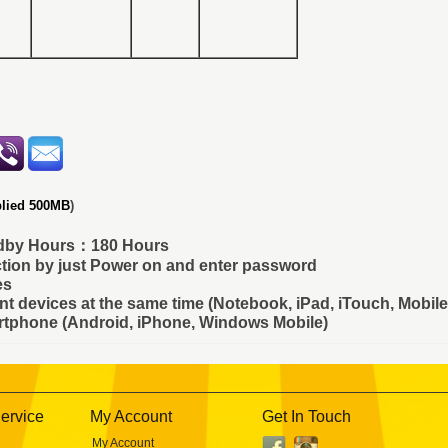
plied 500MB
)
andby Hours：180 Hours
tion by just Power on and enter password
es
nt devices at the same time (Notebook, iPad, iTouch, Mobil
artphone (Android, iPhone, Windows Mobile)
ervice
My Account
Get In Touch
My Account