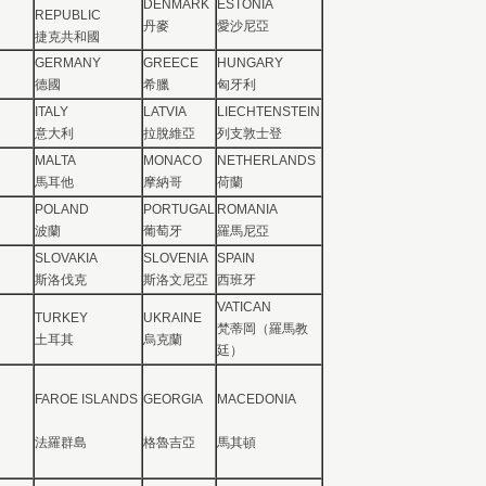
DENMARK
ESTONIA
REPUBLIC
丹麥
愛沙尼亞
捷克共和國
GERMANY
GREECE
HUNGARY
德國
希臘
匈牙利
ITALY
LATVIA
LIECHTENSTEIN
意大利
拉脫維亞
列支敦士登
MALTA
MONACO
NETHERLANDS
馬耳他
摩納哥
荷蘭
POLAND
PORTUGAL
ROMANIA
波蘭
葡萄牙
羅馬尼亞
SLOVAKIA
SLOVENIA
SPAIN
斯洛伐克
斯洛文尼亞
西班牙
VATICAN
TURKEY
UKRAINE
梵蒂岡（羅馬教
土耳其
烏克蘭
廷）
FAROE ISLANDS
GEORGIA
MACEDONIA
法羅群島
格魯吉亞
馬其頓