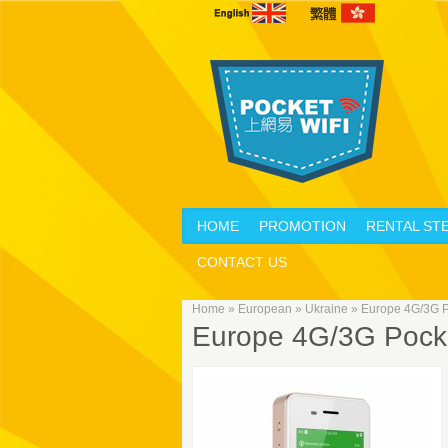
HOME
PROMOTION
RENTAL ST
CONTACT US
Home
»
European
»
Ukraine
»
Europe 4G/3G Po
Europe 4G/3G Pocke