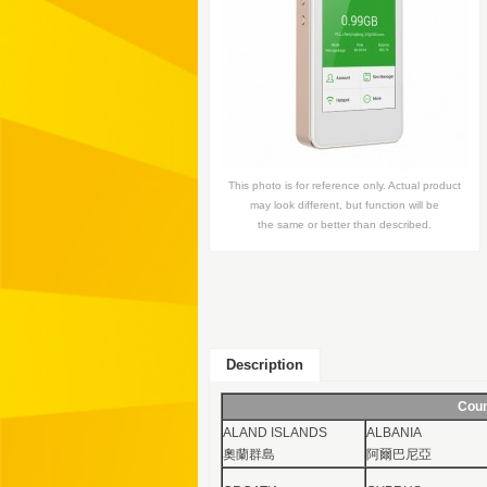
This photo is for reference only. Actual product
may look different, but function will be
the same or better than described.
Description
Coun
ALAND ISLANDS
ALBANIA
奧蘭群島
阿爾巴尼亞