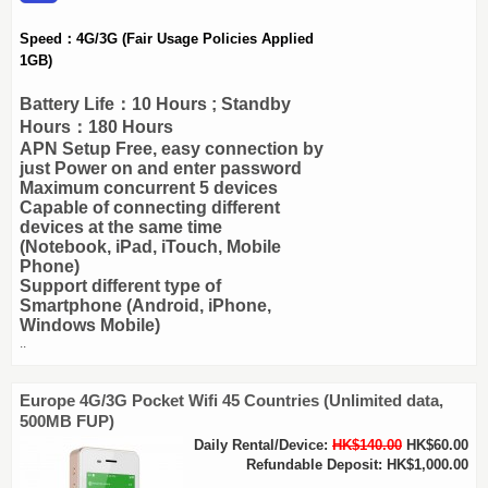
Speed：4G/3G
(Fair Usage Policies Applied
1GB)
Battery Life：10 Hours ; Standby
Hours：180 Hours
APN Setup Free, easy connection by
just Power on and enter password
Maximum concurrent 5 devices
Capable of connecting different
devices at the same time
(Notebook, iPad, iTouch, Mobile
Phone)
Support different type of
Smartphone (Android, iPhone,
Windows Mobile)
..
Europe 4G/3G Pocket Wifi 45 Countries (Unlimited data,
500MB FUP)
Daily Rental/Device:
HK$140.00
HK$60.00
Refundable Deposit: HK$1,000.00