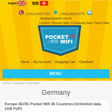
: (+852) 2892-7657
:
(+852) 9222 9775
:
info@pocketwifi.com.hk
Central / Sheung Wan / Causeway Bay / Tsuen Wan
Home
My Account
Shopping Cart
Checkout
MENU
»
»
Home
European
Germany
Germany
Europe 4G/3G Pocket Wifi 45 Countries (Unlimited data,
1GB FUP)