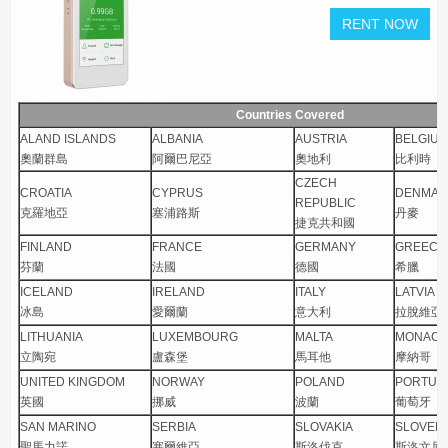
Countries Covered
ALAND ISLANDS
ALBANIA
AUSTRIA
BELGIU
奧蘭群島
阿爾巴尼亞
奧地利
比利時
CZECH
CROATIA
CYPRUS
DENMAR
REPUBLIC
克羅地亞
塞浦路斯
丹麥
捷克共和國
FINLAND
FRANCE
GERMANY
GREEC
芬蘭
法國
德國
希臘
ICELAND
IRELAND
ITALY
LATVIA
冰島
愛爾蘭
意大利
拉脫維亞
LITHUANIA
LUXEMBOURG
MALTA
MONAC
立陶宛
盧森堡
馬耳他
摩納哥
UNITED KINGDOM
NORWAY
POLAND
PORTUG
英國
挪威
波蘭
葡萄牙
SAN MARINO
SERBIA
SLOVAKIA
SLOVENI
聖馬力諾
塞爾維亞
斯洛伐克
斯洛文尼