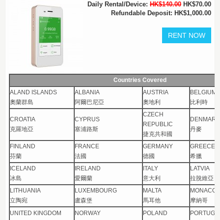
Daily Rental/Device:
HK$140.00
HK$70.00
Refundable Deposit: HK$1,000.00
Countries Covered
ALAND ISLANDS
ALBANIA
AUSTRIA
BELGIUM
奧蘭群島
阿爾巴尼亞
奧地利
比利時
CZECH
CROATIA
CYPRUS
DENMARK
REPUBLIC
克羅地亞
塞浦路斯
丹麥
捷克共和國
FINLAND
FRANCE
GERMANY
GREECE
芬蘭
法國
德國
希臘
ICELAND
IRELAND
ITALY
LATVIA
冰島
愛爾蘭
意大利
拉脫維亞
LITHUANIA
LUXEMBOURG
MALTA
MONACO
立陶宛
盧森堡
馬耳他
摩納哥
UNITED KINGDOM
NORWAY
POLAND
PORTUGA