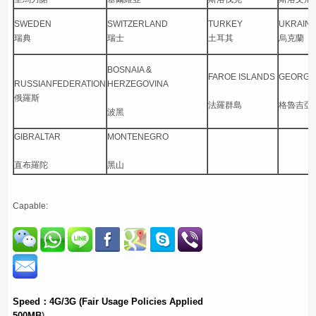
SWEDEN
SWITZERLAND
TURKEY
UKRAIN
瑞典
瑞士
土耳其
烏克蘭
BOSNAIA &
FAROE ISLANDS
GEORGI
RUSSIANFEDERATION
HERZEGOVINA
俄羅斯
法羅群島
格魯吉亞
波黑
GIBRALTAR
MONTENEGRO
直布羅陀
黑山
Capable:
Speed：4G/3G
(Fair Usage Policies Applied
500MB
)