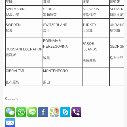
英國
挪威
波蘭
葡萄牙
SAN MARINO
SERBIA
SLOVAKIA
SLOVENIA
聖馬力諾
塞爾維亞
斯洛伐克
斯洛文尼亞
SWEDEN
SWITZERLAND
TURKEY
UKRAINE
瑞典
瑞士
土耳其
烏克蘭
BOSNAIA &
FAROE
HERZEGOVINA
GEORGIA
RUSSIANFEDERATION
ISLANDS
俄羅斯
波黑
格魯吉亞
法羅群島
GIBRALTAR
MONTENEGRO
直布羅陀
黑山
Capable: